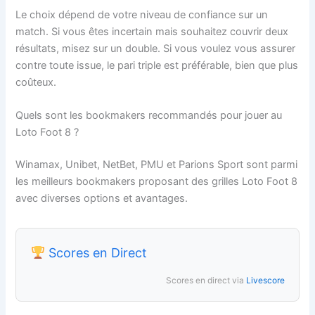
Le choix dépend de votre niveau de confiance sur un
match. Si vous êtes incertain mais souhaitez couvrir deux
résultats, misez sur un double. Si vous voulez vous assurer
contre toute issue, le pari triple est préférable, bien que plus
coûteux.
Quels sont les bookmakers recommandés pour jouer au
Loto Foot 8 ?
Winamax, Unibet, NetBet, PMU et Parions Sport sont parmi
les meilleurs bookmakers proposant des grilles Loto Foot 8
avec diverses options et avantages.
Scores en Direct
Scores en direct via
Livescore