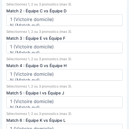
Sélectionnez 1, 2 ou 3 pronostics (max 3).
Match 2 : Équipe C vs Équipe D
Sélectionnez 1, 2 ou 3 pronostics (max 3).
Match 3 : Équipe E vs Équipe F
Sélectionnez 1, 2 ou 3 pronostics (max 3).
Match 4 : Équipe G vs Équipe H
Sélectionnez 1, 2 ou 3 pronostics (max 3).
Match 5 : Équipe I vs Équipe J
Sélectionnez 1, 2 ou 3 pronostics (max 3).
Match 6 : Équipe K vs Équipe L