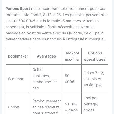
Parions Sport
reste incontournable, notamment pour ses
formules Loto Foot 7, 8, 12 et 15. Les pactoles peuvent aller
jusqu’à 500 000€ sur la formule 15 matches. Attention
cependant, la validation finale nécessite souvent un
passage en point de vente avec un QR code, ce qui peut
freiner certains parieurs habitués à l’intégralité numérique.
Jackpot
Options
Bookmaker
Avantages
maximal
spécifiques
Grilles
Grilles 7-12,
publiques,
50
Winamax
jeu solo et
rembourse 1er
000€
en équipe
pari
Jackpot
Remboursement
5 000€
partagé,
Unibet
en cas d’erreurs,
+ gains
codes
bonus attractif